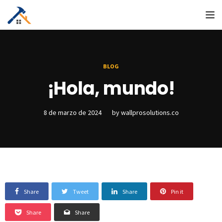
To
BLOG
¡Hola, mundo!
8 de marzo de 2024
by
wallprosolutions.co
Share
Tweet
Share
Pin it
Share
Share